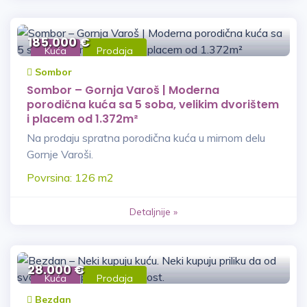
185.000 €
Kuća
Prodaja
Sombor
Sombor – Gornja Varoš | Moderna
porodična kuća sa 5 soba, velikim dvorištem
i placem od 1.372m²
Na prodaju spratna porodična kuća u mirnom delu
Gornje Varoši.
Povrsina: 126 m2
Detaljnije »
28.000 €
Kuća
Prodaja
Bezdan