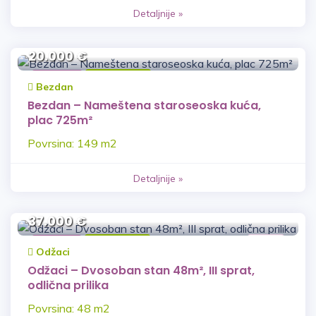
Detaljnije »
20.000 €
Kuća
Prodaja
Bezdan
Bezdan – Nameštena staroseoska kuća,
plac 725m²
Povrsina: 149 m2
Detaljnije »
37.000 €
Stan
Prodaja
VNŽ
Odžaci
Odžaci – Dvosoban stan 48m², III sprat,
odlična prilika
Povrsina: 48 m2