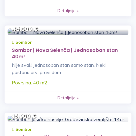
Detaljnije »
45.000 €
Stan
Prodaja
VNŽ
Sombor
Sombor | Nova Selenča | Jednosoban stan
40m²
Nije svaki jednosoban stan samo stan. Neki
postanu prvi pravi dom.
Povrsina: 40 m2
Detaljnije »
15.000 €
Građevinsko Zemljište
Prodaja
Sombor