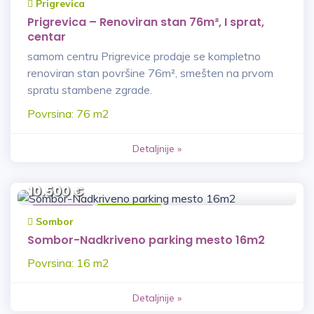
Prigrevica
Prigrevica – Renoviran stan 76m², I sprat,
centar
samom centru Prigrevice prodaje se kompletno
renoviran stan površine 76m², smešten na prvom
spratu stambene zgrade.
Povrsina: 76 m2
Detaljnije »
10.500 €
Garaža
Prodaja
Sombor
Sombor-Nadkriveno parking mesto 16m2
Povrsina: 16 m2
Detaljnije »