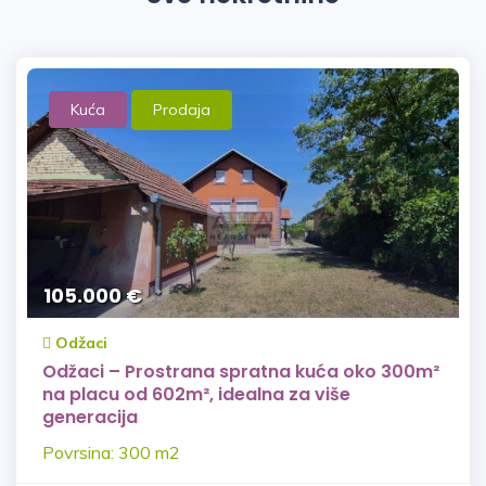
Kuća
Prodaja
105.000 €
Odžaci
Odžaci – Prostrana spratna kuća oko 300m²
na placu od 602m², idealna za više
generacija
Povrsina: 300 m2