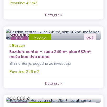
Povrsina: 43 m2
Detaljnije »
27.000 €
Kuća
Prodaja
VNŽ
Bezdan
Bezdan, centar – kuća 249m², plac 682m²,
može kao dva stana
Blizina Banje, pogodno za investiciju
Povrsina: 249 m2
Detaljnije »
35.000 €
Stan
Prodaja
VNŽ