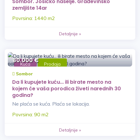
Sombor. Josićko naselje. Građevinsko
zemljište 14ar
Povrsina: 1440 m2
Detaljnije »
80.000 €
Kuća
Prodaja
Sombor
Da li kupujete kuću... ili birate mesto na
kojem će vaša porodica živeti narednih 30
godina?
Ne plaća se kuća. Plaća se lokacija.
Povrsina: 90 m2
Detaljnije »