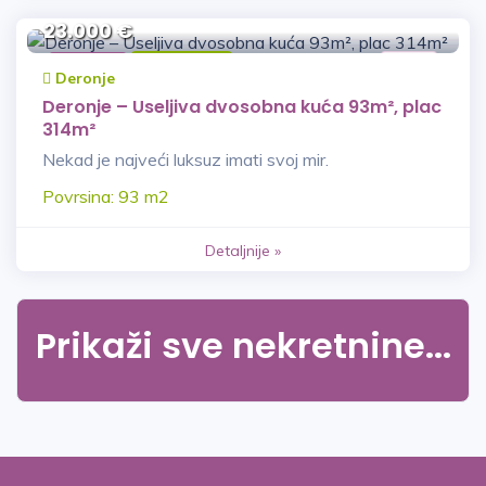
23.000 €
Kuća
Prodaja
VNŽ
Deronje
Deronje – Useljiva dvosobna kuća 93m², plac
314m²
Nekad je najveći luksuz imati svoj mir.
Povrsina: 93 m2
Detaljnije »
Prikaži sve nekretnine...