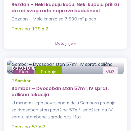
Bezdan – Neki kupuju kuću. Neki kupuju priliku
da od svog rada naprave budućnost.
Bezdan – Malo imanje sa 7.630 m² placa
Povrsina: 138 m2
Detaljnije »
65.950 €
Stan
Prodaja
VNŽ
Sombor
Sombor – Dvosoban stan 57m², IV sprat,
odlična lokacija
U mirnom i lepo povezanom delu Sombora prodaje
se dvosoban stan površine 57m², smešten na IV
spratu stambene zgrade bez lifta.
Povrsina: 57 m2