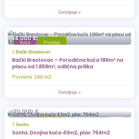
Detaljnije »
14.000 €
Kuća
Prodaja
Bački Brestovac
Bački Brestovac – Porodična kuća 186m² na
placu od 1.858m², odlična prilika
Povrsina: 186 m2
Detaljnije »
30.000 €
Kuća
Prodaja
VNŽ
Sonta
Sonta. Dvojna kuća 43m2, plac 764m2