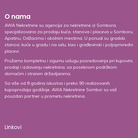
O nama
AWA Nekretnine su agencija za nekretnine iz Sombora,
specijalizovana za prodaju kuća, stanova i placeva u Somboru,
Apatinu, Odžacima i okolnim mestima. U ponudi su gradski
stanovi, kuće u gradu i na selu, kao i građevinski i poljoprivredni
placevi.
Pružamo kompletnu i sigurnu uslugu posredovanja pri kupovini,
prodaji i izdavanju nekretnina, sa posebnom podrškom
domaćim i stranim državljanima.
Sa više od 8 godina iskustva i preko 90 realizovanih
kupoprodaja godišnje, AWA Nekretnine Sombor su vaš
pouzdan partner u prometu nekretnina.
Linkovi