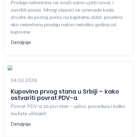
Prodaja nekretnine ne znači samo uzeti novac i
završiti posao. Mnogi vlasnici se iznenade kada
shvate da postoji porez na kapitalnu dobit, posebno
ako nekretninu prodaju nakon nekoliko godina od
kupovine.
Detaljnije
04.03.2026.
Kupovina prvog stana u Srbiji – kako
ostvariti povrat PDV-a
Povrat PDV-a za prvi stan – uslovi, procedura i koliko
možete uštedeti
Detaljnije