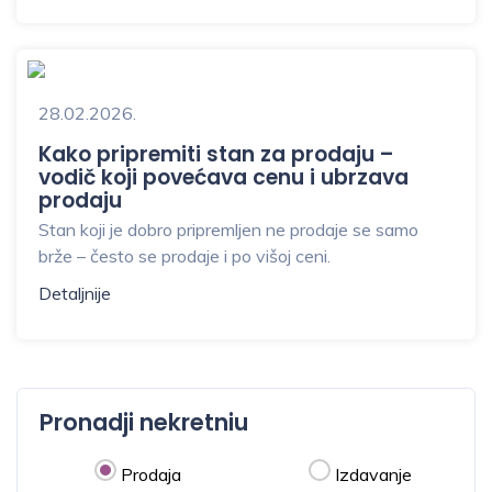
28.02.2026.
Kako pripremiti stan za prodaju –
vodič koji povećava cenu i ubrzava
prodaju
Stan koji je dobro pripremljen ne prodaje se samo
brže – često se prodaje i po višoj ceni.
Detaljnije
Pronadji nekretniu
Prodaja
Izdavanje