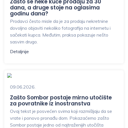
Zašto se neke kuće prodaju za 30
dana, a druge stoje na oglasima
godinu dana?
Prodavci često misle da je za prodaju nekretnine
dovoljno objaviti nekoliko fotografija na internetu i
sačekati kupca. Međutim, praksa pokazuje nešto
sasvim drugo.
Detaljnije
09.06.2026.
Zašto Sombor postaje mirno utočište
za povratnike iz inostranstva
Ovaj tekst je posvećen svima koji razmišljaju da se
vrate i ponovo pronađu dom. Pokazaćemo zašto
Sombor postaje jedno od najtraženijih utočišta