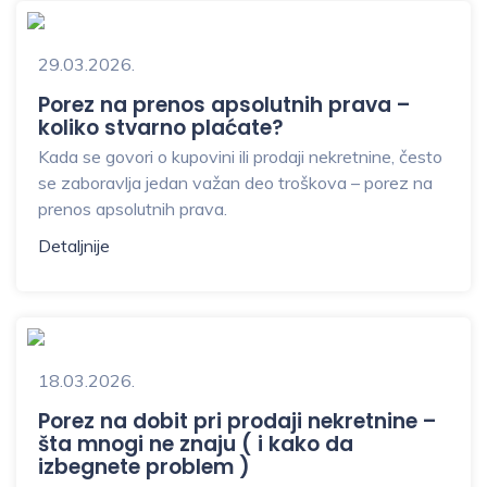
29.03.2026.
Porez na prenos apsolutnih prava –
koliko stvarno plaćate?
Kada se govori o kupovini ili prodaji nekretnine, često
se zaboravlja jedan važan deo troškova – porez na
prenos apsolutnih prava.
Detaljnije
18.03.2026.
Porez na dobit pri prodaji nekretnine –
šta mnogi ne znaju ( i kako da
izbegnete problem )