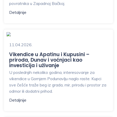
povratnika u Zapadnoj Bačkoj.
Detaljnije
11.04.2026.
Vikendice u Apatinu i Kupusini –
priroda, Dunav i voćnjaci kao
investicija i uživanje️
U poslednjih nekoliko godina, interesovanje za
vikendice u Gornjem Podunavlju naglo raste. Kupci
sve češće traže beg iz grada, mir, prirodu i prostor za
odmor ili dodatni prihod.
Detaljnije