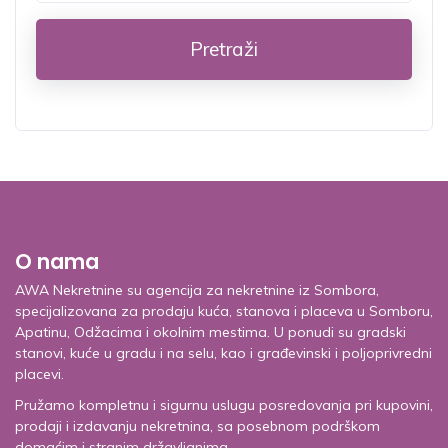
Pretraži
O nama
AWA Nekretnine su agencija za nekretnine iz Sombora,
specijalizovana za prodaju kuća, stanova i placeva u Somboru,
Apatinu, Odžacima i okolnim mestima. U ponudi su gradski
stanovi, kuće u gradu i na selu, kao i građevinski i poljoprivredni
placevi.
Pružamo kompletnu i sigurnu uslugu posredovanja pri kupovini,
prodaji i izdavanju nekretnina, sa posebnom podrškom
domaćim i stranim državljanima.