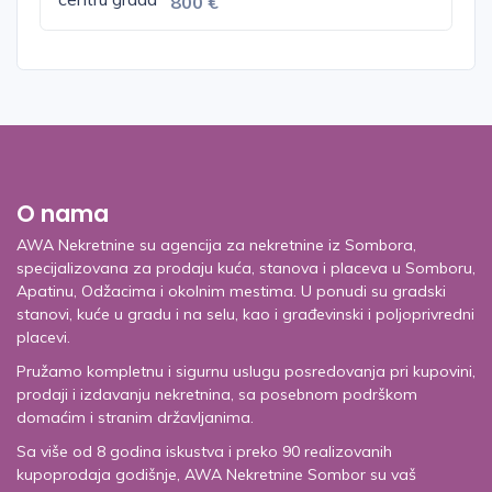
800 €
O nama
AWA Nekretnine su agencija za nekretnine iz Sombora,
specijalizovana za prodaju kuća, stanova i placeva u Somboru,
Apatinu, Odžacima i okolnim mestima. U ponudi su gradski
stanovi, kuće u gradu i na selu, kao i građevinski i poljoprivredni
placevi.
Pružamo kompletnu i sigurnu uslugu posredovanja pri kupovini,
prodaji i izdavanju nekretnina, sa posebnom podrškom
domaćim i stranim državljanima.
Sa više od 8 godina iskustva i preko 90 realizovanih
kupoprodaja godišnje, AWA Nekretnine Sombor su vaš