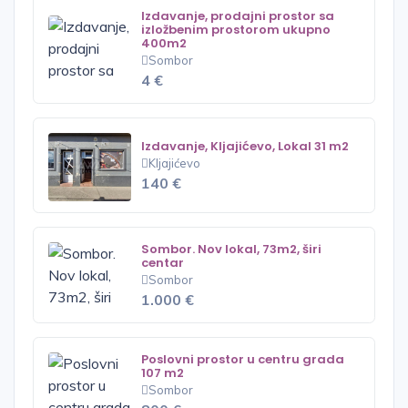
Izdavanje, prodajni prostor sa
izložbenim prostorom ukupno
400m2
Sombor
4 €
Izdavanje, Kljajićevo, Lokal 31 m2
Kljajićevo
140 €
Sombor. Nov lokal, 73m2, širi
centar
Sombor
1.000 €
Poslovni prostor u centru grada
107 m2
Sombor