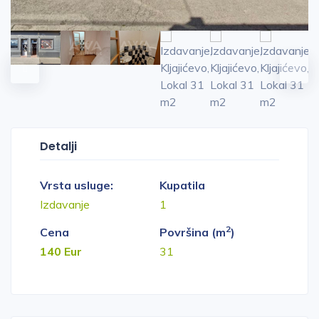
Detalji
Vrsta usluge:
Kupatila
Izdavanje
1
2
Cena
Površina (m
)
140 Eur
31