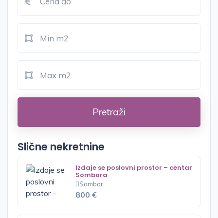
Pretraži
Slične nekretnine
Izdaje se poslovni prostor – centar
Sombora
Sombor
800 €