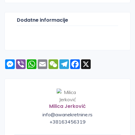
Dodatne informacije
Messenger
Viber
WhatsApp
Email
WeChat
Telegram
Facebook
X
Milica Jerković
info@awanekretnine.rs
+38163456319